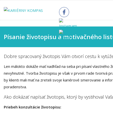
Písanie životopisu a motivačného lis
Dobre spracovaný životopis Vám otvorí cestu k vytúž
Len málokto dokáže mať nadhľad na seba pri písaní vlastného živo
nevyhnutné. Tvorba životopisu je však v prvom rade tvorivá prá
by klienti mali mať na zreteli svoje kariérové smerovanie a inf
poradenstva.
Ako dokázať napísať životopis, ktorý by vystihoval Vaš
Priebeh konzultácie životopisu: