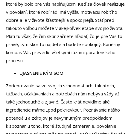
ktoré by bolo pre Vás naplňujúcim. Keď sa človek realizuje
v povolaní, ktoré robí rád, má vyššiu motiváciu robiť ho
dobre a je v živote šťastnejší a spokojnejší. Stáť pred
takouto voľbou môžete v akejkoľvek etape svojho života.
Platí tu však, že čím skôr začnete hľadať, čo je pre Vás to
pravé, tým skôr to nájdete a budete spokojný. Kariérny
kompas Vás prevedie všetkými fázami poradenského
procesu:
UJASNENIE KÝM SOM
Zorientovanie sa vo svojich schopnostiach, talentoch,
túžbach, očakávaniach a potrebách nám nebýva vždy až
také jednoduché a zjavné. Často krát nevidíme aké
ingrediencie máme „pod pokrievkou“. Poznávanie nášho
potenciálu a zdrojov je nevyhnutným predpokladom
k spoznaniu toho, ktoré študijné zameranie, povolanie,