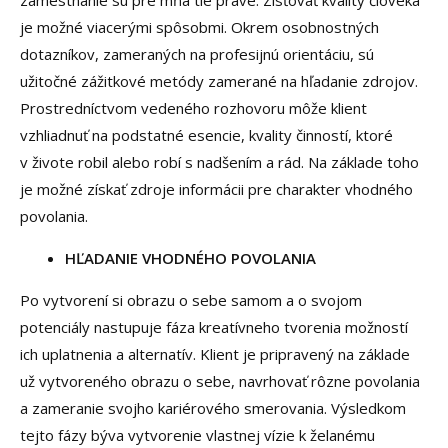
zamestnanie sú pre mňa tie pravé. Zisťovať kvality človeka
je možné viacerými spôsobmi. Okrem osobnostných
dotazníkov, zameraných na profesijnú orientáciu, sú
užitočné zážitkové metódy zamerané na hľadanie zdrojov.
Prostredníctvom vedeného rozhovoru môže klient
vzhliadnuť na podstatné esencie, kvality činností, ktoré
v živote robil alebo robí s nadšením a rád. Na základe toho
je možné získať zdroje informácii pre charakter vhodného
povolania.
HĽADANIE VHODNÉHO POVOLANIA
Po vytvorení si obrazu o sebe samom a o svojom
potenciály nastupuje fáza kreatívneho tvorenia možností
ich uplatnenia a alternatív. Klient je pripravený na základe
už vytvoreného obrazu o sebe, navrhovať rôzne povolania
a zameranie svojho kariérového smerovania. Výsledkom
tejto fázy býva vytvorenie vlastnej vízie k želanému